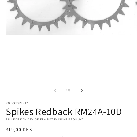
Åbn
mediet
1
i
modus
Å
m
2
i
m
af
1
/
3
ROBOTSPIKES
Spikes Redback RM24A-10D
BILLEDE KAN AFVIGE FRA DET FYSISKE PRODUKT
Normalpris
319,00 DKK