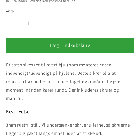
Inklusiv moms.
Levering
beregnes ved betaling.
Antal
Reducer
Øg
antallet
antallet
for
for
Spikes
Spikes
Læg i indkøbskurv
Redback
Redback
RM24A-
RM24A-
Et sæt spikes (et til hvert hjul) som monteres enten
10D
10D
indvendigt/udvendigt på hjulene. Dette sikrer bl.a at
robotten har bedre fast i underlaget og opnår et højere
moment, når den kører rundt. Der inkluderes skruer og
manual.
Beskrivelse
3mm rustfri stål. Vi undersænker skruehullerne, så skruerne
ligger sig pænt langs emnet uden at stikke ud.