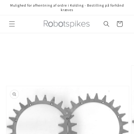
Gå til
Mulighed for afhentning af ordre i Kolding - Bestilling på forhånd
indhold
kræves
Indkøbskurv
å til
roduktoplysninger